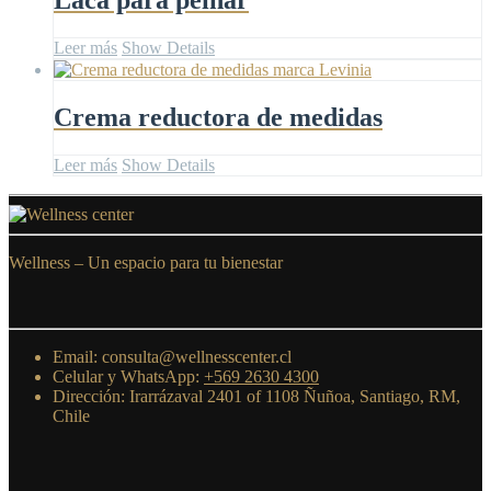
Laca para peinar
Leer más
Show Details
Crema reductora de medidas
Leer más
Show Details
Wellness –
Un espacio para tu bienestar
Email: consulta@wellnesscenter.cl
Celular y WhatsApp:
+569 2630 4300
Dirección: Irarrázaval 2401 of 1108 Ñuñoa, Santiago, RM,
Chile