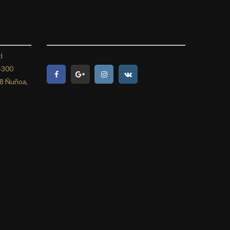
l
4300
08 Ñuñoa,