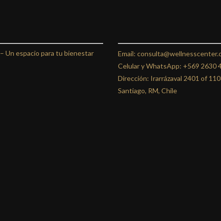
 –
Un espacio para tu bienestar
Email: consulta@wellnesscenter.c
Celular y WhatsApp:
+569 2630 
Dirección: Irarrázaval 2401 of 11
Santiago, RM, Chile