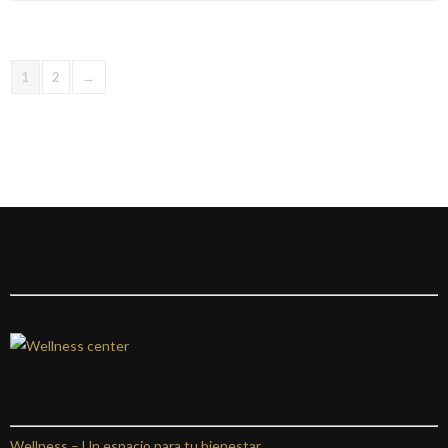
1
2
→
Wellness –
Un espacio para tu bienestar