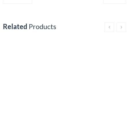
Related
Products
Máscara
Serum
Maskeratine
botulif
marca
Show Details
dermik
Show Details