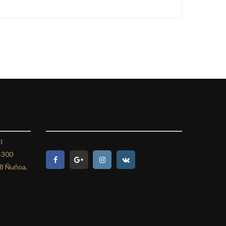
l
4300
08 Ñuñoa,