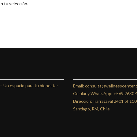
n tu selección.
 –
Un espacio para tu bienestar
Email: consulta@wellnesscenter.c
Celular y WhatsApp:
+569 2630 
Dirección: Irarrázaval 2401 of 11
Santiago, RM, Chile