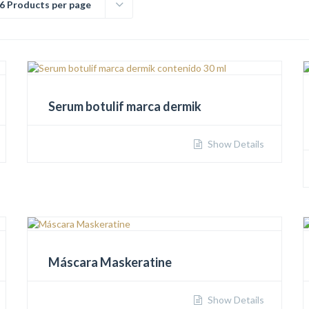
6 Products per page
Serum botulif marca dermik
Show Details
Máscara Maskeratine
Show Details