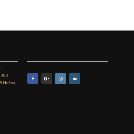
l
4300
08 Ñuñoa,