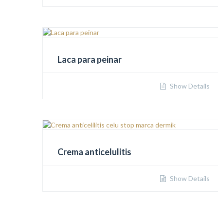
Laca para peinar
Show Details
Crema anticelulitis
Show Details