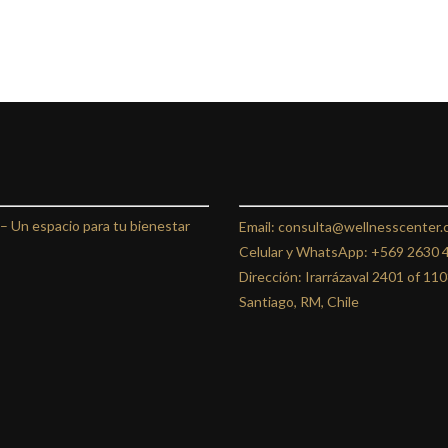
 –
Un espacio para tu bienestar
Email: consulta@wellnesscenter.c
Celular y WhatsApp:
+569 2630 
Dirección: Irarrázaval 2401 of 11
Santiago, RM, Chile